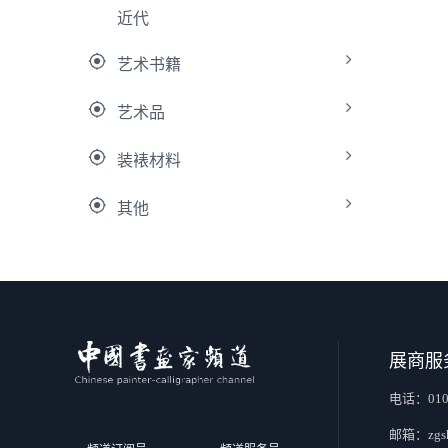
近代
艺术书籍
艺术品
装裱材料
其他
展商服
电话：010-
邮箱：zgsh