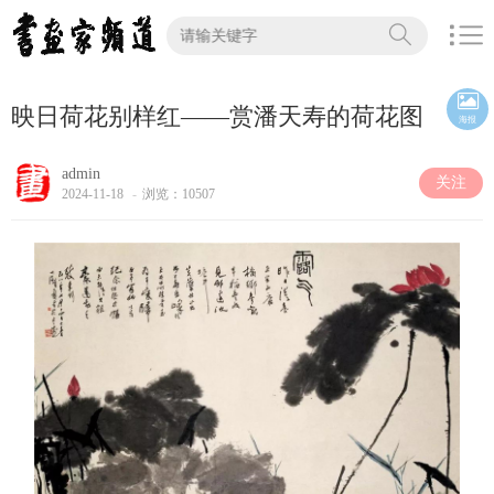
映日荷花别样红——赏潘天寿的荷花图
海报
admin
关注
2024-11-18
-
浏览：10507